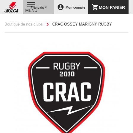
account_circle
shopping_cart
MON PANIER
Français
Mon compte
MENU
chevron_right
Boutique de nos clubs
CRAC OSSEY MARIGNY RUGBY