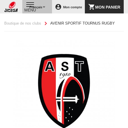
account_circle
shopping_cart
MON PANIER
Français
Mon compte
MENU
chevron_right
Boutique de nos clubs
AVENIR SPORTIF TOURNUS RUGBY