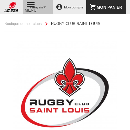
account_circle
shopping_cart
MON PANIER
Français
Mon compte
MENU
chevron_right
Boutique de nos clubs
RUGBY CLUB SAINT LOUIS