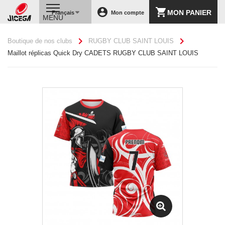
account_circle
shopping_cart
MON PANIER
Français
Mon compte
MENU
chevron_right
chevron_right
Boutique de nos clubs
RUGBY CLUB SAINT LOUIS
Maillot réplicas Quick Dry CADETS RUGBY CLUB SAINT LOUIS