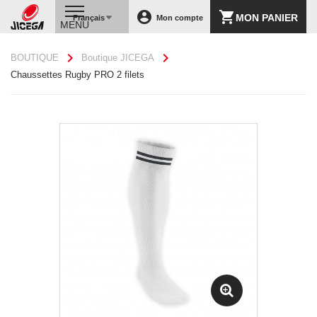
account_circle
shopping_cart
MON PANIER
Français
Mon compte
MENU
chevron_right
chevron_right
BOUTIQUE
Boutique JICEGA
Chaussettes Rugby PRO 2 filets