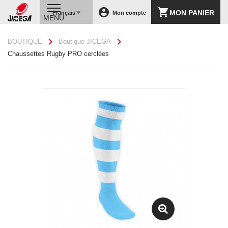
account_circle
shopping_cart
MON PANIER
Français
Mon compte
MENU
chevron_right
chevron_right
BOUTIQUE
Boutique JICEGA
Chaussettes Rugby PRO cerclées