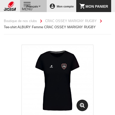
account_circle
shopping_cart
MON PANIER
Français
Mon compte
MENU
chevron_right
chevron_right
Boutique de nos clubs
CRAC OSSEY MARIGNY RUGBY
Tee-shirt ALBURY Femme CRAC OSSEY MARIGNY RUGBY