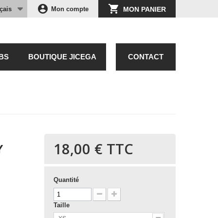
account_circle
shopping_cart
çais
Mon compte
MON PANIER
BS
BOUTIQUE JICEGA
CONTACT
18,00 €
TTC
Y
Quantité
Taille