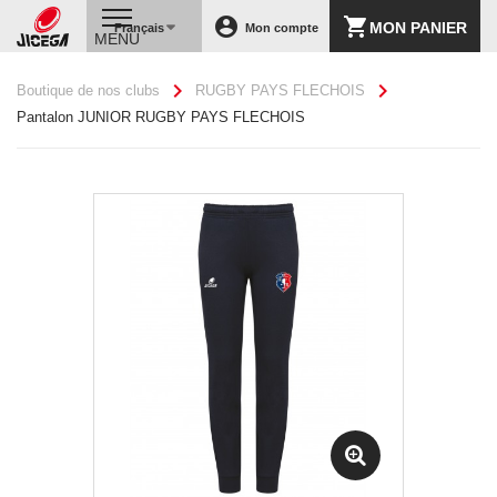
account_circle
shopping_cart
MON PANIER
Français
Mon compte
MENU
chevron_right
chevron_right
Boutique de nos clubs
RUGBY PAYS FLECHOIS
Pantalon JUNIOR RUGBY PAYS FLECHOIS